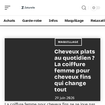
Achats
Garde-robe
Infos
Maquillage
Relaxat
MAQUILLAGE
Cheveux plats
au quotidien ?
La coiffure
femme pour
cheveux fins
qui change
tout
29 juin 2026
La coiffure femme pour cheveux fins ne se joue pas