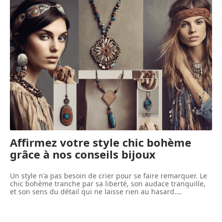
Transformez votre bien-être avec le
massage ayurvédique à Toulouse
Affirmez votre style chic bohème
grâce à nos conseils bijoux
r
Un style n'a pas besoin de crier pour se faire remarquer. Le
C
chic bohème tranche par sa liberté, son audace tranquille,
t
et son sens du détail qui ne laisse rien au hasard.
…
t
e