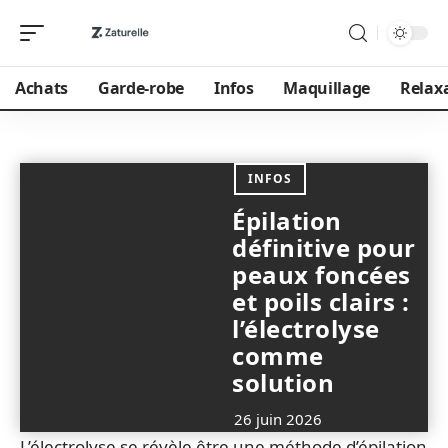
Achats
Garde-robe
Infos
Maquillage
Relax
INFOS
Épilation
définitive pour
peaux foncées
et poils clairs :
l’électrolyse
comme
solution
26 juin 2026
L’électrolyse se révèle être une méthode d’épilation