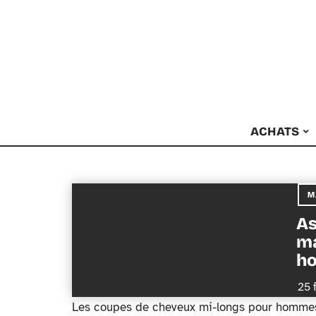
ACHATS
M
As
ma
h
25 
Les coupes de cheveux mi-longs pour hommes g