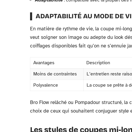
Adaptabilité
: compatible avec la plupart des
ADAPTABILITÉ AU MODE DE V
En matière de rythme de vie, la coupe mi-longu
veut soigner son image ou adepte du look dés
coiffages disponibles fait qu’on ne s’ennuie j
Avantages
Description
Moins de contraintes
L’entretien reste rais
Polyvalence
La coupe se prête à de
Bro Flow relâché ou Pompadour structuré, la c
choix de ceux qui souhaitent conjuguer style e
Les styles de coupes mi-lo