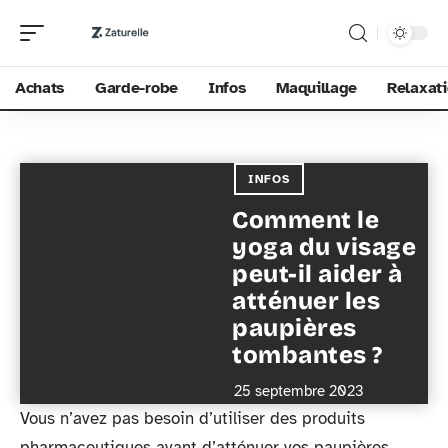
Achats
Garde-robe
Infos
Maquillage
Relaxat
INFOS
Comment le
yoga du visage
peut-il aider à
atténuer les
paupières
tombantes ?
25 septembre 2023
Vous n’avez pas besoin d’utiliser des produits
pharmaceutiques avant d’atténuer vos paupières