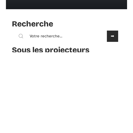
Recherche
Sous les projecteurs
18 septembre 2022
Comment faire pour être belle
quand on est moche ?
Contact
Mentions Légales
Sitemap
© 2025 | zaturelle.com