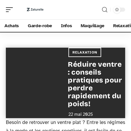
Achats
Garde-robe
Infos
Maquillage
Relaxat
RELAXATION
Réduire ventre
: conseils
pratiques pour
perdre
rapidement du
poids!
22 mai 2025
Besoin de retrouver un ventre plat ? Entre les régimes
à la mode et les routines sportives, il est facile de se